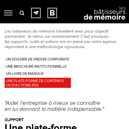
Les bâtisseurs de mémoire travaillent avec pour objectif
permanent : le retour sur investissement. C'est pourquoi,
les supports, outils et actions mis en place par notre agence
répondent à une méthodologie rigoureuse.
UN DOSSIER DE PRESSE CORPORATE
UNE BROCHURE INSTITUTIONNELLE
UN LIVRE DE MARQUE
UNE PLATE-FORME DE CONTENUS
OU D’ACTIONS RSE
"Aider l'entreprise à mieux se connaître
en lui donnant la matière indispensable."
SUPPORT
Une plate-forme