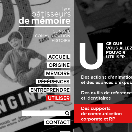
U
CE QUE
VOUS ALLE
POUVOIR
ACCUEIL
UTILISER
ORIGINE
MÉMOIRE
Des actions d'animatio
RÉFÉRENCES
et des espaces d'expos
ENTREPRENDRE
Des outils de référence
UTILISER
et identitaires
Des supports
de communication
corporate et RP
CONTACT