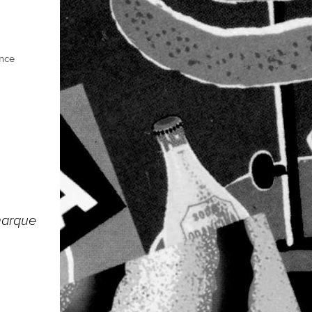
ence
 marque