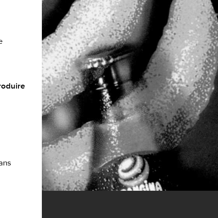
e
roduire
dans