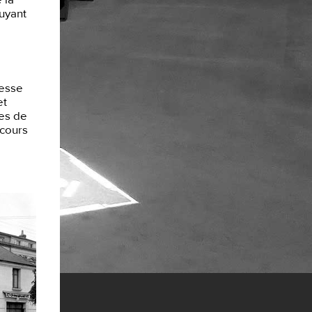
 la
puyant
hesse
et
des de
rcours