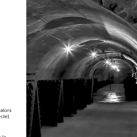
t
 alors
cle).