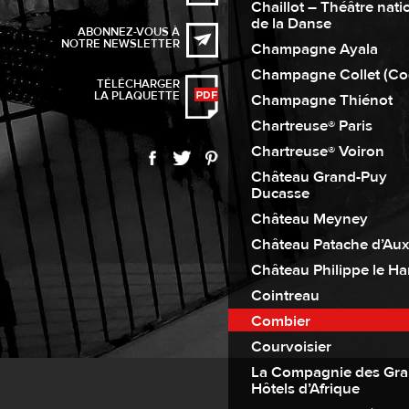
Chaillot – Théâtre nati
de la Danse
ABONNEZ-VOUS À
NOTRE NEWSLETTER
Champagne Ayala
Champagne Collet (Co
TÉLÉCHARGER
LA PLAQUETTE
Champagne Thiénot
Chartreuse® Paris
Chartreuse® Voiron
Château Grand-Puy
Ducasse
Château Meyney
Château Patache d’Aux
Château Philippe le Ha
Cointreau
Combier
Courvoisier
La Compagnie des Gr
Hôtels d’Afrique