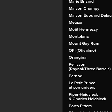
Marie Brizard
Maison Champy
Maison Édouard Dela
Metaxa
Moët Hennessy
Montblanc
Mount Gay Rum
OFI (Ofivalmo)
Orangina
Pellisson
(Raynal/Three Barrels)
Pernod
Le Petit Prince
et son univers
Piper-Heidsieck
& Charles Heidsieck
Porto Pitters