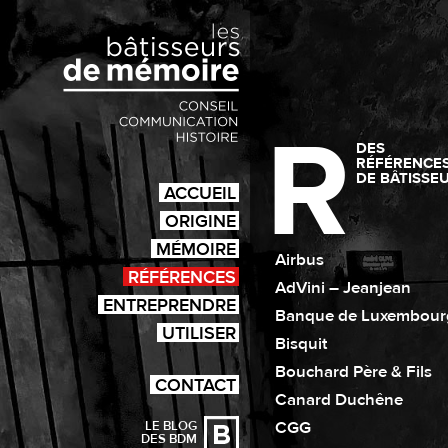
R
DES
RÉFÉRENCE
DE BÂTISSE
ACCUEIL
ORIGINE
MÉMOIRE
Airbus
RÉFÉRENCES
AdVini – Jeanjean
ENTREPRENDRE
Banque de Luxembour
UTILISER
Bisquit
Bouchard Père & Fils
CONTACT
Canard Duchêne
CGG
LE BLOG
DES BDM