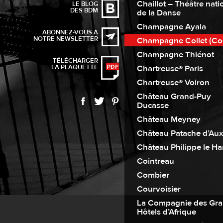
Chaillot – Théâtre nati
LE BLOG
DES BDM
de la Danse
Champagne Ayala
ABONNEZ-VOUS À
NOTRE NEWSLETTER
Champagne Collet (Co
Champagne Thiénot
TÉLÉCHARGER
LA PLAQUETTE
Chartreuse® Paris
Chartreuse® Voiron
Château Grand-Puy
Ducasse
Château Meyney
Château Patache d’Aux
Château Philippe le Ha
Cointreau
Combier
Courvoisier
La Compagnie des Gr
Hôtels d’Afrique