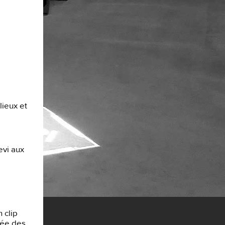
lieux et
evi aux
 clip
usée des