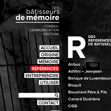
R
DES
RÉFÉRENCE
DE BÂTISSE
ACCUEIL
ORIGINE
MÉMOIRE
Airbus
RÉFÉRENCES
AdVini – Jeanjean
ENTREPRENDRE
Banque de Luxembour
UTILISER
Bisquit
Bouchard Père & Fils
Canard Duchêne
CONTACT
CGG