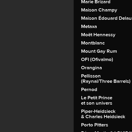
Marie Brizard
Maison Champy
Maison Édouard Dela
Metaxa
Moët Hennessy
Montblanc
Mount Gay Rum
OFI (Ofivalmo)
Orangina
Pellisson
(Raynal/Three Barrels)
Pernod
Le Petit Prince
et son univers
Piper-Heidsieck
& Charles Heidsieck
Porto Pitters