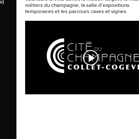
s)
métiers du champagne, la salle d’expositions
temporaires et les parcours caves et vignes.