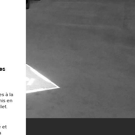
es
s à la
mis en
let.
é et
a