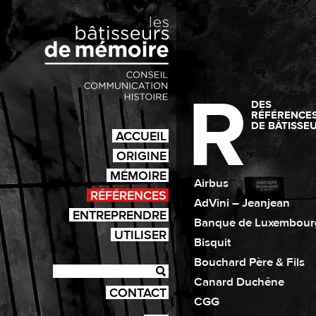
R
DES
RÉFÉRENCE
DE BÂTISSE
ACCUEIL
ORIGINE
MÉMOIRE
Airbus
RÉFÉRENCES
AdVini – Jeanjean
ENTREPRENDRE
Banque de Luxembour
UTILISER
Bisquit
Bouchard Père & Fils
Canard Duchêne
CONTACT
CGG