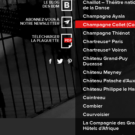
Chaillot – Théâtre nati
LE BLOG
DES BDM
de la Danse
Champagne Ayala
ABONNEZ-VOUS À
NOTRE NEWSLETTER
Champagne Collet (Co
Champagne Thiénot
TÉLÉCHARGER
LA PLAQUETTE
Chartreuse® Paris
Chartreuse® Voiron
Château Grand-Puy
Ducasse
Château Meyney
Château Patache d’Aux
Château Philippe le Ha
Cointreau
Combier
Courvoisier
La Compagnie des Gr
Hôtels d’Afrique