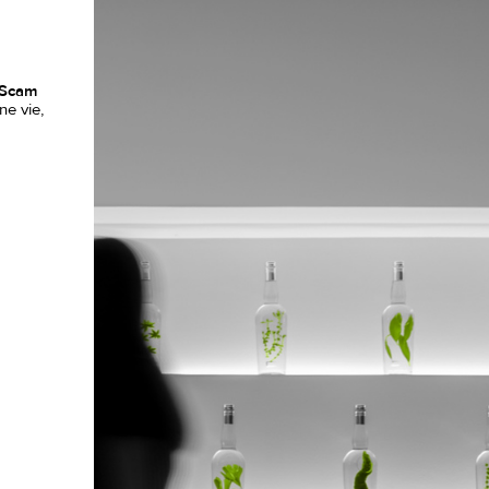
aScam
ne vie,