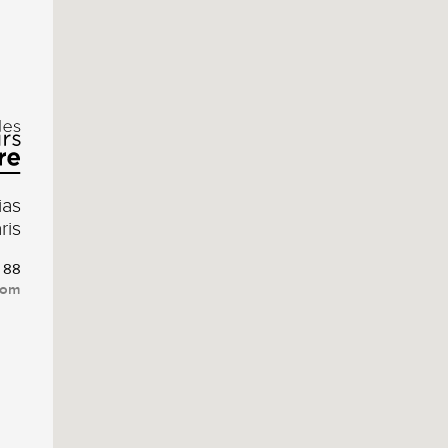
ias
ris
8 88
com