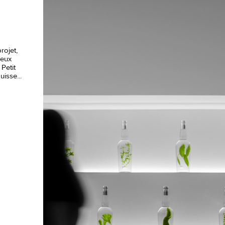
rojet,
reux
Petit
isse...