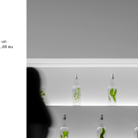
é un
 dit au