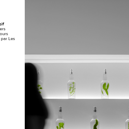
sif
ers
cours
 par Les