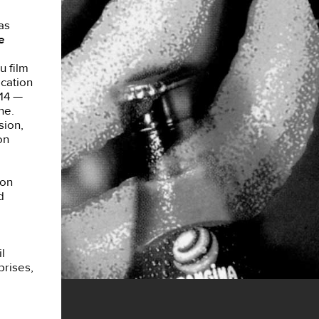
as
e
u film
cation
014 —
ne.
sion,
on
ion
d
l
prises,