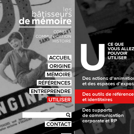
U
CE QUE
VOUS ALLE
POUVOIR
ACCUEIL
UTILISER
ORIGINE
MÉMOIRE
Des actions d'animatio
RÉFÉRENCES
et des espaces d'expos
ENTREPRENDRE
Des outils de référence
UTILISER
et identitaires
Des supports
de communication
corporate et RP
CONTACT