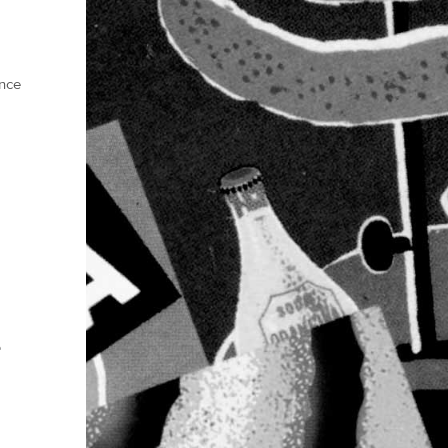
ence
e